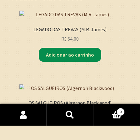
LEGADO DAS TREVAS (M.R. James)
R$
64,00
Adicionar ao carrinho
OS SALGUEIROS (Algernon Blackwood)
0
R$
89,00
Pesquisar
Pesquisar
por:
Adicionar ao carrinho