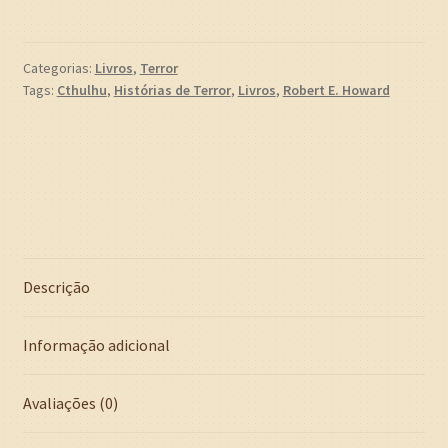
SOMBRIO
(Robert
E.
Categorias:
Livros
,
Terror
Tags:
Cthulhu
,
Histórias de Terror
,
Livros
,
Robert E. Howard
Howard)
quantidade
Descrição
Informação adicional
Avaliações (0)